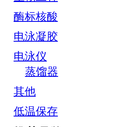
酶标核酸
电泳凝胶
电泳仪
蒸馏器
其他
低温保存