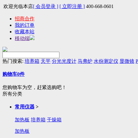
欢迎光临本店
[ 会员登录 ]
[ 立即注册 ]
400-668-0601
招商合作
我的订单
收藏本站
移动端
热门搜索:
培养箱
天平
分光光度计
马弗炉
水份测定仪
显微镜
P
购物车
0
件
您购物车为空，赶紧选购吧！
所有分类
常用仪器
>
加热板
培养箱
干燥箱
加热板